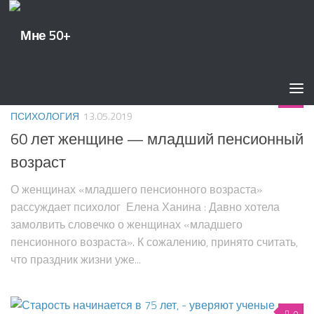
МЕТКИ:
ДОЛГОЛЕТИЕ
0
ПСИХОЛОГИЯ
13.05.2019
60 лет женщине — младший пенсионный
возраст
О женщинах «младшего пенсионного возраста»
рассуждает психолог Елена Ханина : Давно хотела
замолвить словечко о женщинах «младшего
пенсионного возраста». К сожалению, принято считать,
что праздник жизни уже...
0