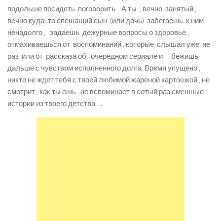
подольше посидеть ,поговорить . А ты , вечно занятый ,
вечно куда-то спешащий сын (или дочь) забегаешь к ним
ненадолго , задаешь дежурные вопросы о здоровье ,
отмахиваешься от воспоминаний , которые слышал уже не
раз или от рассказа об очередном сериале и … бежишь
дальше с чувством исполненного долга. Время упущено ,
никто не ждет тебя с твоей любимой жареной картошкой , не
смотрит , как ты ешь , не вспоминает в сотый раз смешные
истории из твоего детства….