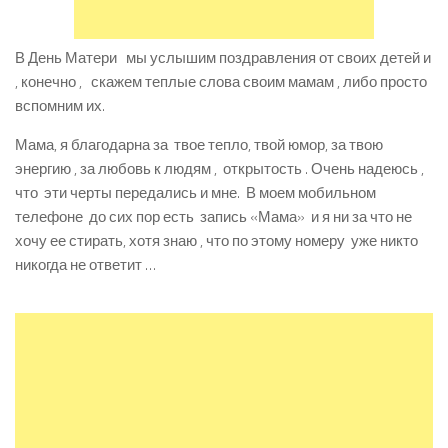
В День Матери мы услышим поздравления от своих детей и
, конечно , скажем теплые слова своим мамам , либо просто
вспомним их.
Мама, я благодарна за твое тепло, твой юмор, за твою
энергию , за любовь к людям , открытость . Очень надеюсь ,
что эти черты передались и мне. В моем мобильном
телефоне до сих пор есть запись «Мама» и я ни за что не
хочу ее стирать, хотя знаю , что по этому номеру уже никто
никогда не ответит …