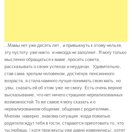
…Мамы нет уже десять лет , и привыкнуть к этому нельзя,
эту пустоту уже никто и никогда не заполнит. Я могу только
мысленно обращаться к маме , просить совета ,
рассказывать о своих успехах и неудачах. Удивительно ,
став сама зрелым человеком , достигнув пенсионного
возраста , я стала намного лучше понимать свою мать , но
,увы, сказать ей об этом уже не смогу. Есть очень верное
высказывание , что нет ничего страшнее нереализованных
возможностей. То же самое я могу сказать и о
нереализованном общении , общении с родителями…
Многим , наверно , знакома ситуация , когда пожилые
родители ждут тебя в гости, стараются приготовить то , что
ты любишь ( хотя твои вкусы уже давно изменились) , хотят