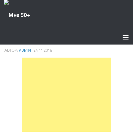
50+
/
СТАТЬИ
0
День Матери
АВТОР:
ADMIN
·
24.11.2018