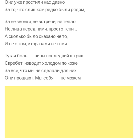
Они уже простили нас давно
За то, что слишком редко были рядом,
За не звонки, не встречи, не тепло.
Не лица перед нами, просто тени…
А сколько было сказано не то,
И не о том, и фразами не теми.
Тугая боль — вины последний штрих-
Скребет, изводит холодом по коже.
За всё, что мы не сделали для них,
Они прощают. Мы себя — не можем