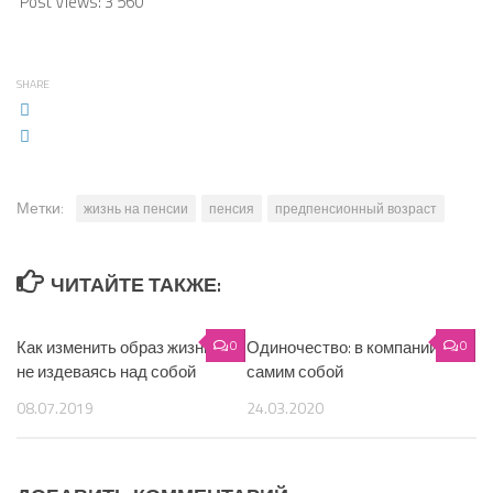
Post Views:
3 560
SHARE
Метки:
жизнь на пенсии
пенсия
предпенсионный возраст
ЧИТАЙТЕ ТАКЖЕ:
Как изменить образ жизни,
0
Одиночество: в компании с
0
не издеваясь над собой
самим собой
08.07.2019
24.03.2020